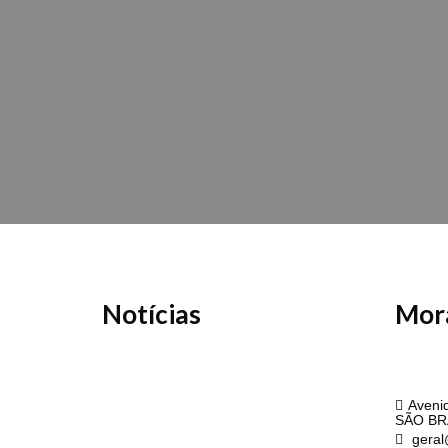
Notícias
Mor
API
Avenid
SÃO BR
geral