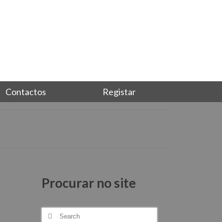
Junta-te a nós, torna-te sócio
Login
Contactos
Registar
Procurar no site
Search
for: