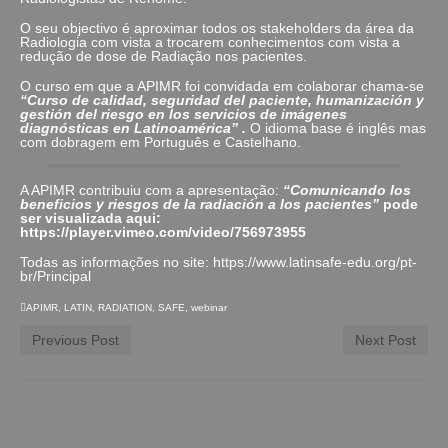
O seu objectivo é aproximar todos os stakeholders da área da
Radiologia com vista a trocarem conhecimentos com vista a
redução de dose de Radiação nos pacientes.
O curso em que a APIMR foi convidada em colaborar chama-se
“Curso de calidad, seguridad del paciente, humanización y
gestión del riesgo en los servicios de imágenes
diagnósticas en Latinoamérica” .
O idioma base é inglês mas
com dobragem em Português e Castelhano.
A APIMR contribuiu com a apresentação:
“Comunicando los
beneficios y riesgos de la radiación a los pacientes”
pode
ser visualizada aqui:
https://player.vimeo.com/video/756973955
Todas as informações no site: https://www.latinsafe-edu.org/pt-
br/Principal
APIMR
,
LATIN
,
RADIATION
,
SAFE
,
webinar
Previous Post
Next Post