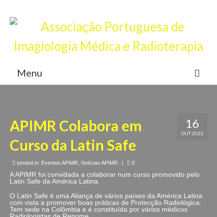
Junta-te a nós, torna-te sócio
Login
Menu
APIMR
Associados
16
APIMR Colabora em
OUT 2022
Eventos
Curso da Latin Safe
Notícias
posted in:
Eventos APIMR
,
Notícias APIMR
|
0
A APIMR foi convidada a colaborar num curso promovido pelo
Contactos
Latin Safe da América Latina.
O Latin Safe é uma Aliança de vários países da América Latina
Registar
com vista a promover boas práticas de Protecção Radiológica.
Tem sede na Colômbia e é constituída por vários médicos
Radiologistas de Renome.