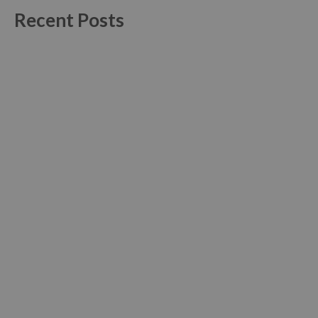
Recent Posts
APIMR alarga acordo com Vitae Formação
19 Julho, 2022
A Vitae formação e a APIMR decidiram alargar o seu acordo
de parceria entre as...