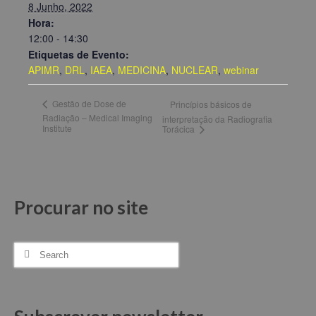
8 Junho, 2022
Hora:
12:00 - 14:30
Etiquetas de Evento:
APIMR
,
DRL
,
IAEA
,
MEDICINA
,
NUCLEAR
,
webinar
Gestão de Dose de
Princípios básicos de
Radiação – Medical Imaging
interpretação da Radiografia
Institute
Torácica
Procurar no site
Search
for: