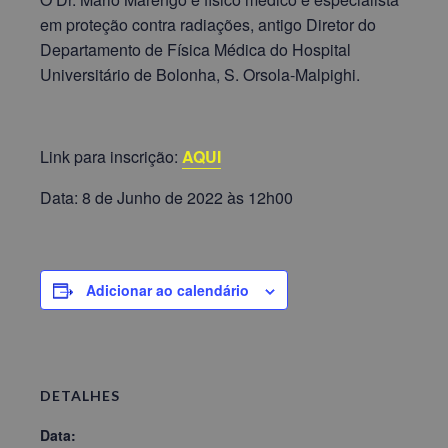
em proteção contra radiações, antigo Diretor do
Departamento de Física Médica do Hospital
Universitário de Bolonha, S. Orsola-Malpighi.
Link para inscrição:
AQUI
Data: 8 de Junho de 2022 às 12h00
Adicionar ao calendário
DETALHES
Data: