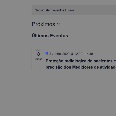
Não existem eventos futuros.
Próximos
Selecione
a
Últimos Eventos
data.
JUN
8
Destaque
8 Junho, 2022 @ 12:00
-
14:30
2022
Proteção radiológica de pacientes e
precisão dos Medidores de atividad