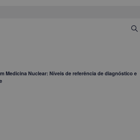
Na
Pes
de
pe
e
m Medicina Nuclear: Níveis de referência de diagnóstico e
vi
e
de
Ev