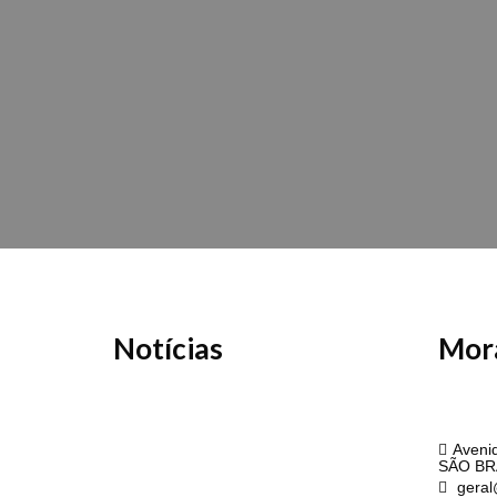
Notícias
Mor
API
Avenid
SÃO BR
geral