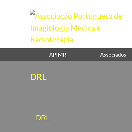
APIMR
Associados
DRL
DRL