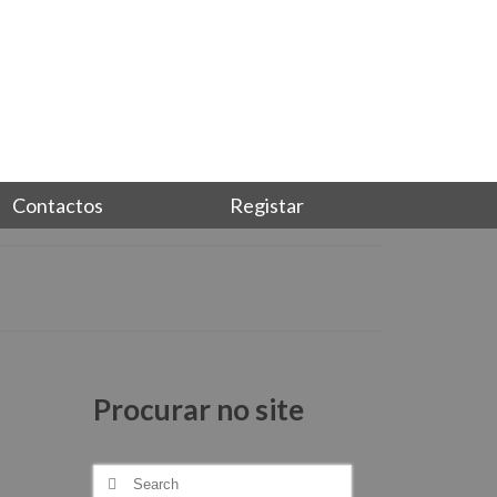
Junta-te a nós, torna-te sócio
Login
Contactos
Registar
Procurar no site
Search
for: