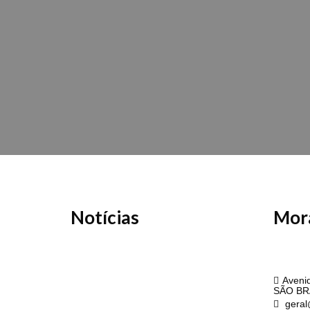
Notícias
Mor
API
Avenid
SÃO BR
geral