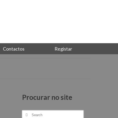
Junta-te a nós, torna-te sócio
Login
Contactos
Registar
Procurar no site
Search
for: