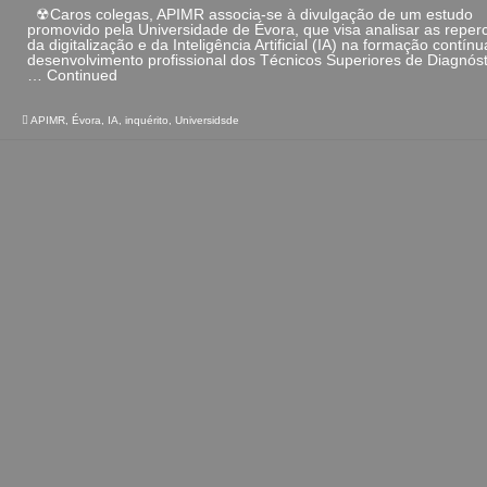
☢Caros colegas, APIMR associa-se à divulgação de um estudo
promovido pela Universidade de Évora, que visa analisar as repe
da digitalização e da Inteligência Artificial (IA) na formação contín
desenvolvimento profissional dos Técnicos Superiores de Diagnóst
…
Continued
APIMR
,
Évora
,
IA
,
inquérito
,
Universidsde