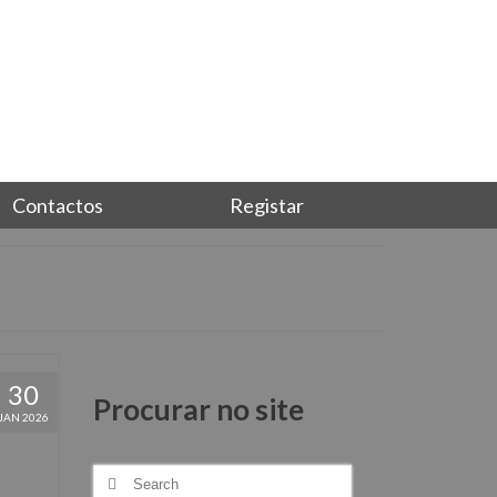
Junta-te a nós, torna-te sócio
Login
Contactos
Registar
30
Procurar no site
JAN 2026
Search
for: