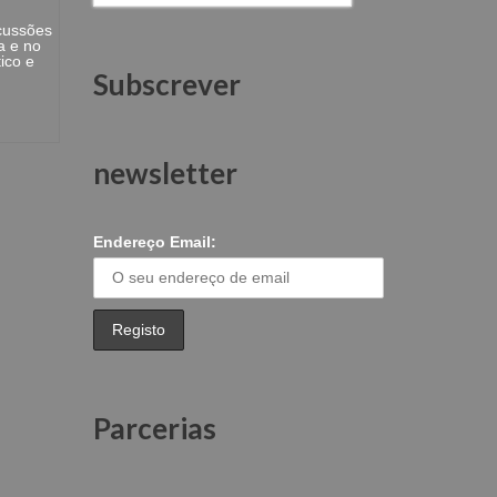
rcussões
ua e no
ico e
Subscrever
newsletter
Endereço Email:
Parcerias