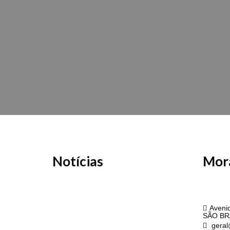
Notícias
Mor
API
Avenid
SÃO BR
geral