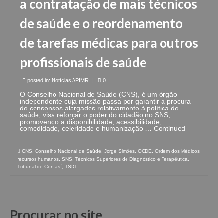
a contratação de mais técnicos
de saúde e o reordenamento
de tarefas médicas para outros
profissionais de saúde
posted in:
Notícias APIMR
|
0
O Conselho Nacional de Saúde (CNS), é um órgão
independente cuja missão passa por garantir a procura
de consensos alargados relativamente à política de
saúde, visa reforçar o poder do cidadão no SNS,
promovendo a disponibilidade, acessibilidade,
comodidade, celeridade e humanização …
Continued
CNS
,
Conselho Nacional de Saúde
,
Jorge Simões
,
OCDE
,
Ordem dos Médicos
,
recursos humanos
,
SNS
,
Técnicos Superiores de Diagnóstico e Terapêutica
,
Tribunal de Contas´
,
TSDT
Procurar no site