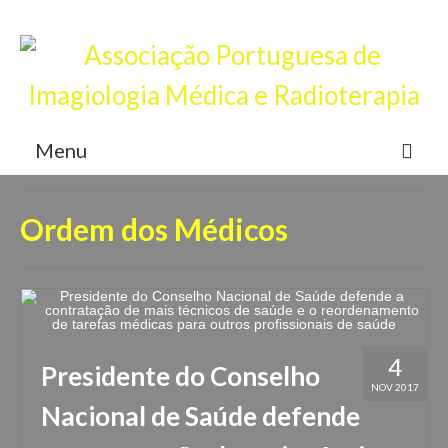
Junta-te a nós, torna-te sócio
Login
Menu
APIMR
Ordem dos Médicos
Associados
Eventos
Notícias
4
Contactos
Presidente do Conselho
NOV 2017
Nacional de Saúde defende
Registar