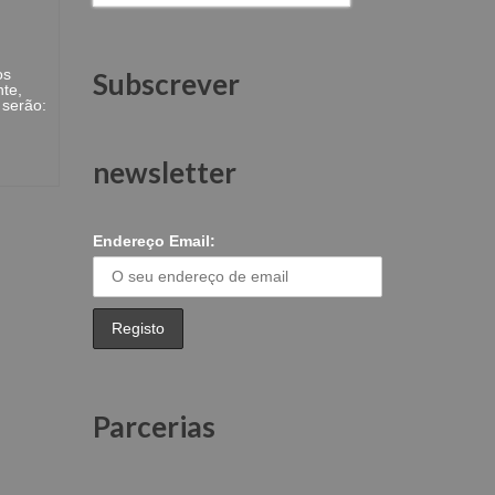
os
Subscrever
te,
 serão:
newsletter
Endereço Email:
Parcerias