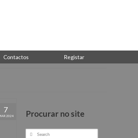
Junta-te a nós, torna-te sócio
Login
Contactos
Registar
7
Procurar no site
MAR 2024
Search
for: