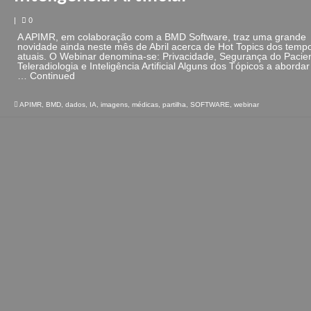
|
0
A APIMR, em colaboração com a BMD Software, traz uma grande
novidade ainda neste mês de Abril acerca de Hot Topics dos temp
atuais. O Webinar denomina-se: Privacidade, Segurança do Pacien
Teleradiologia e Inteligência Artificial Alguns dos Tópicos a abordar
…
Continued
APIMR
,
BMD
,
dados
,
IA
,
imagens
,
médicas
,
partilha
,
SOFTWARE
,
webinar