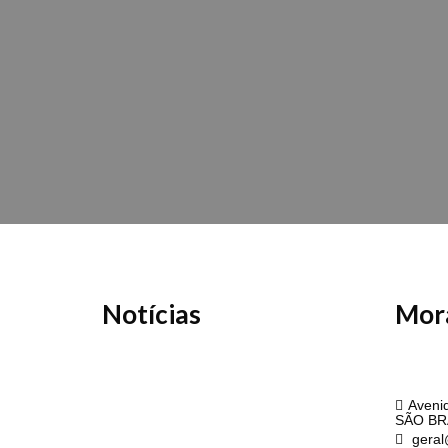
Notícias
Mor
API
Avenid
SÃO BR
geral