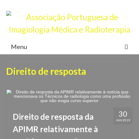
Junta-te a nós, torna-te sócio
Login
Menu
APIMR
Direito de resposta
Associados
Eventos
Notícias
30
Contactos
Direito de resposta da
JAN 2019
APIMR relativamente à
Registar