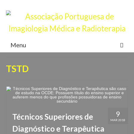
Junta-te a nós, torna-te sócio
Login
Menu
APIMR
TSTD
Associados
Eventos
Notícias
Contactos
9
Técnicos Superiores de
MAR 2018
Registar
Diagnóstico e Terapêutica